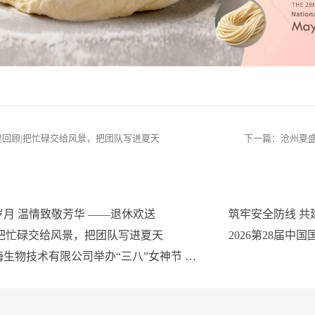
建回顾|把忙碌交给风景，把团队写进夏天
下一篇：
沧州夏盛
月 温情致敬芳华 ——退休欢送
|把忙碌交给风景，把团队写进夏天
2026第28届中
沧州夏盛酶生物技术有限公司举办“三八”女神节 庆祝仪式