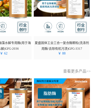
海藻水解专用酶(用于海
夏盛固体工业三合一复合酶颗粒(洗涤剂
)GFG-2036
用酶/去除有机污渍)GFG-3317
￥
62
￥
88
查看更多产品>>