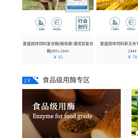
夏盛固体饲料复合酶(酶保康/通用型复合
夏盛固体饲料新玉米专
酶)SFG-2443
2444
￥
65
￥
70
食品级用酶专区