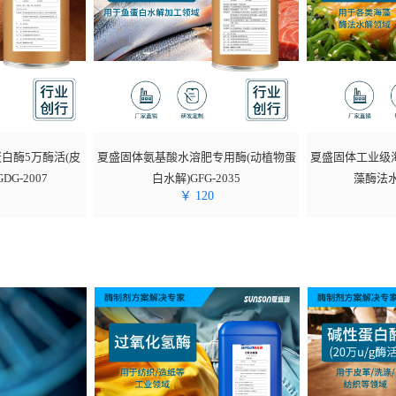
白酶5万酶活(皮
夏盛固体氨基酸水溶肥专用酶(动植物蛋
夏盛固体工业级
G-2007
白水解)GFG-2035
藻酶法水解
￥
120