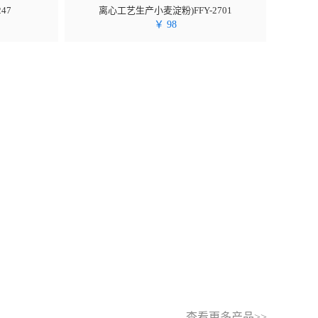
47
离心工艺生产小麦淀粉)FFY-2701
￥
98
查看更多产品>>