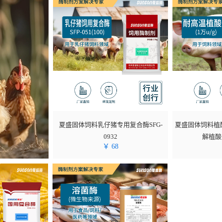
夏盛固体饲料乳仔猪专用复合酶SFG-
夏盛固体饲料植酸
0932
解植酸盐
￥
68