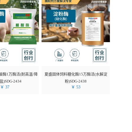
酶1万酶活(耐高温/降
夏盛固体饲料糖化酶15万酶活(水解淀
)SDG-2434
粉)SDG-2438
￥
37
￥
53