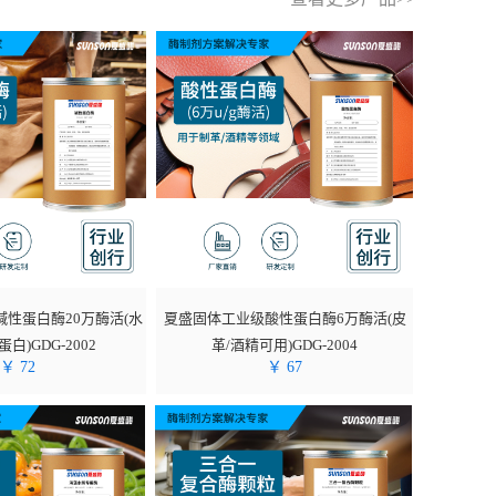
性蛋白酶20万酶活(水
夏盛固体工业级酸性蛋白酶6万酶活(皮
白)GDG-2002
革/酒精可用)GDG-2004
￥
72
￥
67