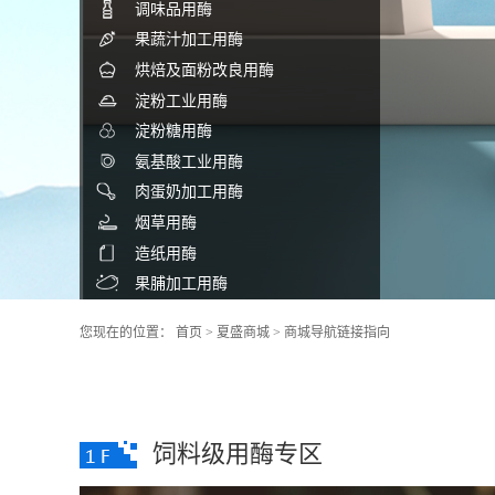
调味品用酶
果蔬汁加工用酶
烘焙及面粉改良用酶
淀粉工业用酶
淀粉糖用酶
氨基酸工业用酶
肉蛋奶加工用酶
烟草用酶
造纸用酶
果脯加工用酶
您现在的位置：
首页
>
夏盛商城
>
商城导航链接指向
饲料级用酶专区