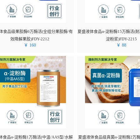
体食品级果胶酶6万酶活(全组分果胶酶/有
夏盛液体食品α-淀粉酶15万酶活(
效降解果胶)FDY-2212
淀粉浆)FDY-2215
￥
160
￥
88
食品α-淀粉酶1万酶活(中温/AAS型/水解
夏盛液体食品级真菌α-淀粉酶2万酶