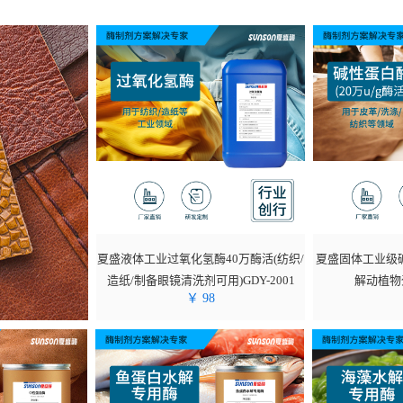
夏盛液体工业过氧化氢酶40万酶活(纺织/
夏盛固体工业级碱
造纸/制备眼镜清洗剂可用)GDY-2001
解动植物蛋
￥
98