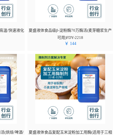
耐高温/快速液化
夏盛液体食品级β-淀粉酶70万酶活(麦芽糖浆生产
可用)FDY-2218
￥
144
活(烘焙/啤酒/
夏盛液体食品复配玉米淀粉加工用酶(适用于三相