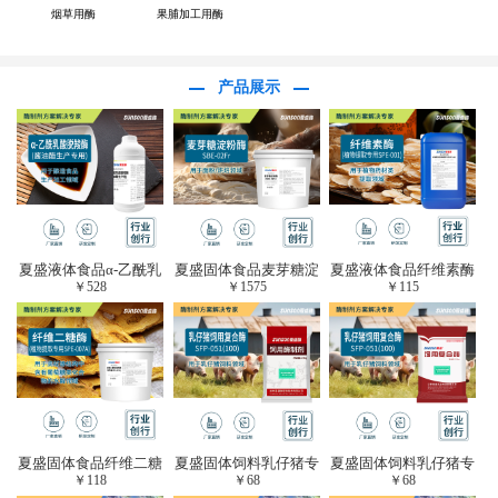
烟草用酶
果脯加工用酶
产品展示
夏盛液体食品α-乙酰乳
夏盛固体食品麦芽糖淀
夏盛液体食品纤维素酶
￥
528
￥
1575
￥
115
酸脱羧酶(酱油醋生产
粉酶(烘焙及面粉改良
(植物提取专用酶/解决
专用)FDY-3206
用酶/发酵类食品可
提取液混浊问题/降
用)FDG-0012
黏)FFY-0651
夏盛固体食品纤维二糖
夏盛固体饲料乳仔猪专
夏盛固体饲料乳仔猪专
￥
118
￥
68
￥
68
酶(植物提取专用酶/用
用复合酶SFG-0932
用复合酶SFG-0932