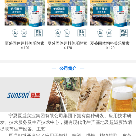
于虎杖白藜芦醇提
取)FFG-0656
夏盛固体饲料美乐酵素
夏盛固体饲料美乐酵素
夏盛固体饲料美乐酵素
￥
120
￥
120
￥
120
(水产海参海胆专
(水产海参海胆专
(水产海参海胆专
用)SFG-0958
用)SFG-0958
用)SFG-0958
公司简介
宁夏夏盛实业集团有限公司集团下拥有菌种研发、应用技术研
发、技术服务及生产技术中心，拥有现代化生产基地及超滤膜浓缩
提取等生产设备、工艺。
夏盛相继开发出了应用于饲料、啤酒、烘焙、植物提取、皮革、