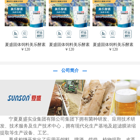
于虎杖白藜芦醇提
取)FFG-0656
夏盛固体饲料美乐酵素
夏盛固体饲料美乐酵素
夏盛固体饲料美乐酵素
￥
120
￥
120
￥
120
(水产海参海胆专
(水产海参海胆专
(水产海参海胆专
用)SFG-0958
用)SFG-0958
用)SFG-0958
公司简介
宁夏夏盛实业集团有限公司集团下拥有菌种研发、应用技术研
发、技术服务及生产技术中心，拥有现代化生产基地及超滤膜浓缩
提取等生产设备、工艺。
夏盛相继开发出了应用于饲料、啤酒、烘焙、植物提取、皮革、