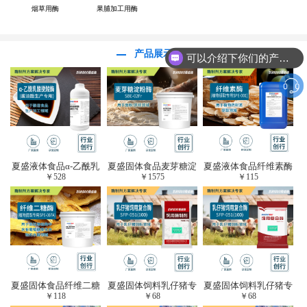
烟草用酶
果脯加工用酶
产品展示
可以介绍下你们的产品么？
夏盛液体食品α-乙酰乳
夏盛固体食品麦芽糖淀
夏盛液体食品纤维素酶
￥
528
￥
1575
￥
115
酸脱羧酶(酱油醋生产
粉酶(烘焙及面粉改良
(植物提取专用酶/解决
专用)FDY-3206
用酶/发酵类食品可
提取液混浊问题/降
用)FDG-0012
黏)FFY-0651
夏盛固体食品纤维二糖
夏盛固体饲料乳仔猪专
夏盛固体饲料乳仔猪专
￥
118
￥
68
￥
68
酶(植物提取专用酶/用
用复合酶SFG-0932
用复合酶SFG-0932