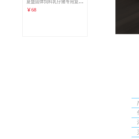
夏盛固体饲料乳仔猪专用复合酶SFG-0932
￥
68