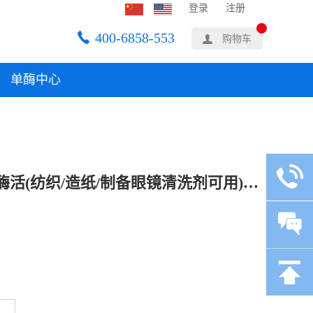
登录
注册
400-6858-553
购物车
单酶中心
夏盛液体工业过氧化氢酶40万酶活(纺织/造纸/制备眼镜清洗剂可用)GDY-2001 1kg