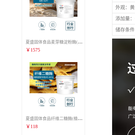
外观：黄
添加量：每
储存条件
夏盛固体食品麦芽糖淀粉酶(烘焙及面粉改良用酶/发酵类食品可用)FDG-0012
￥
1575
夏盛固体食品纤维二糖酶(植物提取专用酶/用于虎杖白藜芦醇提取)FFG-0656
￥
118