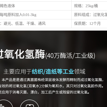
褐色液体
规格：25kg/桶
吨原料加入0.01-3kg
原料组成：过氧化
：避光、低温、干燥、通风
保质期：12个月