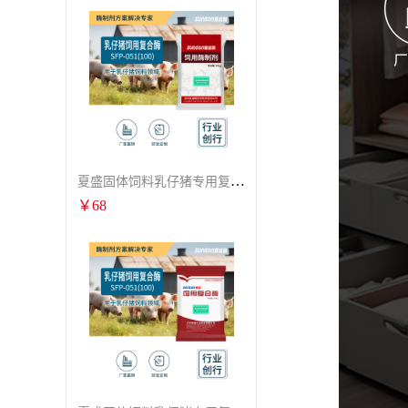
夏盛固体饲料乳仔猪专用复合酶SFG-0932
￥
68