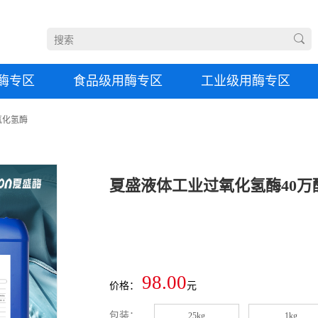
酶专区
食品级用酶专区
工业级用酶专区
氧化氢酶
98.00
价格：
元
包装：
25kg
1kg