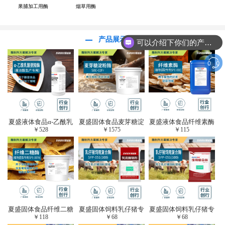
果脯加工用酶
烟草用酶
产品展示
可以介绍下你们的产品么？
夏盛液体食品α-乙酰乳
夏盛固体食品麦芽糖淀
夏盛液体食品纤维素酶
￥
528
￥
1575
￥
115
酸脱羧酶(酱油醋生产
粉酶(烘焙及面粉改良
(植物提取专用酶/解决
专用)FDY-3206
用酶/发酵类食品可
提取液混浊问题/降
用)FDG-0012
黏)FFY-0651
夏盛固体食品纤维二糖
夏盛固体饲料乳仔猪专
夏盛固体饲料乳仔猪专
￥
118
￥
68
￥
68
酶(植物提取专用酶/用
用复合酶SFG-0932
用复合酶SFG-0932