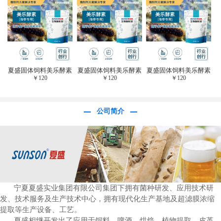
于虎杖白藜芦醇提
取)FFG-0656
夏盛固体饲料美乐酵素
夏盛固体饲料美乐酵素
夏盛固体饲料美乐酵素
￥
120
￥
120
￥
120
(水产海参海胆专
(水产海参海胆专
(水产海参海胆专
用)SFG-0958
用)SFG-0958
用)SFG-0958
公司简介
宁夏夏盛实业集团有限公司集团下拥有菌种研发、应用技术研
发、技术服务及生产技术中心，拥有现代化生产基地及超滤膜浓缩
提取等生产设备、工艺。
夏盛相继开发出了应用于饲料、啤酒、烘焙、植物提取、皮革、