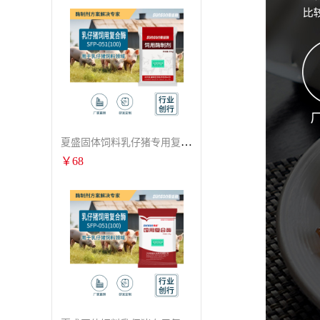
夏盛固体饲料乳仔猪专用复合酶SFG-0932
￥
68