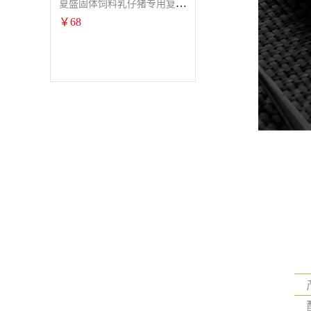
夏盛固体饲料乳仔猪专用复合酶SFG-0932
￥
68