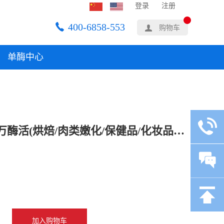
登录
注册
400-6858-553
购物车
单酶中心
夏盛固体食品级菠萝蛋白酶10万酶活(烘焙/肉类嫩化/保健品/化妆品可用)FDG-2201