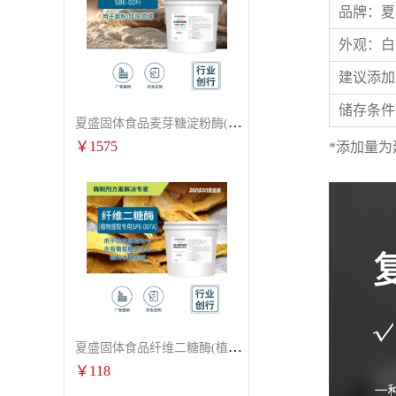
品牌：夏盛
外观：白
建议添加
储存条件
夏盛固体食品麦芽糖淀粉酶(烘焙及面粉改良用酶/发酵类食品可用)FDG-0012
￥
1575
*添加量
夏盛固体食品纤维二糖酶(植物提取专用酶/用于虎杖白藜芦醇提取)FFG-0656
￥
118