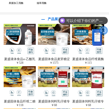
果脯加工用酶
烟草用酶
产品展示
可以介绍下你们的产品么？
夏盛液体食品α-乙酰乳
夏盛固体食品麦芽糖淀
夏盛液体食品纤维素酶
￥
528
￥
1575
￥
115
酸脱羧酶(酱油醋生产
粉酶(烘焙及面粉改良
(植物提取专用酶/解决
专用)FDY-3206
用酶/发酵类食品可
提取液混浊问题/降
用)FDG-0012
黏)FFY-0651
夏盛固体食品纤维二糖
夏盛固体饲料乳仔猪专
夏盛固体饲料乳仔猪专
￥
118
￥
68
￥
68
酶(植物提取专用酶/用
用复合酶SFG-0932
用复合酶SFG-0932