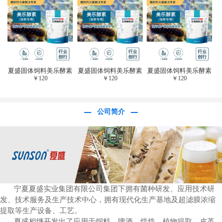
于虎杖白藜芦醇提
取)FFG-0656
夏盛固体饲料美乐酵素
夏盛固体饲料美乐酵素
夏盛固体饲料美乐酵素
￥
120
￥
120
￥
120
(水产海参海胆专
(水产海参海胆专
(水产海参海胆专
用)SFG-0958
用)SFG-0958
用)SFG-0958
公司简介
宁夏夏盛实业集团有限公司集团下拥有菌种研发、应用技术研
发、技术服务及生产技术中心，拥有现代化生产基地及超滤膜浓缩
提取等生产设备、工艺。
夏盛相继开发出了应用于饲料、啤酒、烘焙、植物提取、皮革、