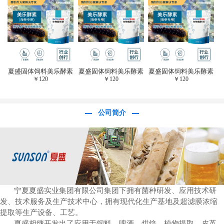
于虎杖白藜芦醇提
取)FFG-0656
夏盛固体饲料美乐酵素
夏盛固体饲料美乐酵素
夏盛固体饲料美乐酵素
￥
120
￥
120
￥
120
(水产海参海胆专
(水产海参海胆专
(水产海参海胆专
用)SFG-0958
用)SFG-0958
用)SFG-0958
公司简介
宁夏夏盛实业集团有限公司集团下拥有菌种研发、应用技术研
发、技术服务及生产技术中心，拥有现代化生产基地及超滤膜浓缩
提取等生产设备、工艺。
夏盛相继开发出了应用于饲料、啤酒、烘焙、植物提取、皮革、