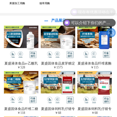
果脯加工用酶
烟草用酶
现在有优惠活动么？
产品展示
可以介绍下你们的产品么？
夏盛液体食品α-乙酰乳
夏盛固体食品麦芽糖淀
夏盛液体食品纤维素酶
￥
528
￥
1575
￥
115
酸脱羧酶(酱油醋生产
粉酶(烘焙及面粉改良
(植物提取专用酶/解决
专用)FDY-3206
用酶/发酵类食品可
提取液混浊问题/降
用)FDG-0012
黏)FFY-0651
夏盛固体食品纤维二糖
夏盛固体饲料乳仔猪专
夏盛固体饲料乳仔猪专
￥
118
￥
68
￥
68
酶(植物提取专用酶/用
用复合酶SFG-0932
用复合酶SFG-0932