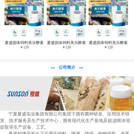
于虎杖白藜芦醇提
取)FFG-0656
夏盛固体饲料美乐酵素
夏盛固体饲料美乐酵素
夏盛固体饲料美乐酵素
￥
120
￥
120
￥
120
(水产海参海胆专
(水产海参海胆专
(水产海参海胆专
用)SFG-0958
用)SFG-0958
用)SFG-0958
公司简介
宁夏夏盛实业集团有限公司集团下拥有菌种研发、应用技术研
发、技术服务及生产技术中心，拥有现代化生产基地及超滤膜浓缩
提取等生产设备、工艺。
夏盛相继开发出了应用于饲料、啤酒、烘焙、植物提取、皮革、