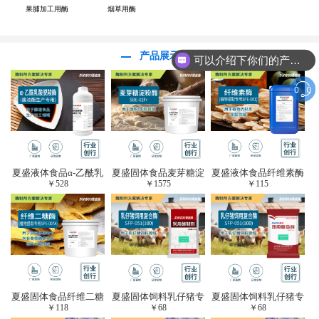
果脯加工用酶
烟草用酶
产品展示
可以介绍下你们的产品么？
夏盛液体食品α-乙酰乳
夏盛固体食品麦芽糖淀
夏盛液体食品纤维素酶
￥
528
￥
1575
￥
115
酸脱羧酶(酱油醋生产
粉酶(烘焙及面粉改良
(植物提取专用酶/解决
专用)FDY-3206
用酶/发酵类食品可
提取液混浊问题/降
用)FDG-0012
黏)FFY-0651
夏盛固体食品纤维二糖
夏盛固体饲料乳仔猪专
夏盛固体饲料乳仔猪专
￥
118
￥
68
￥
68
酶(植物提取专用酶/用
用复合酶SFG-0932
用复合酶SFG-0932