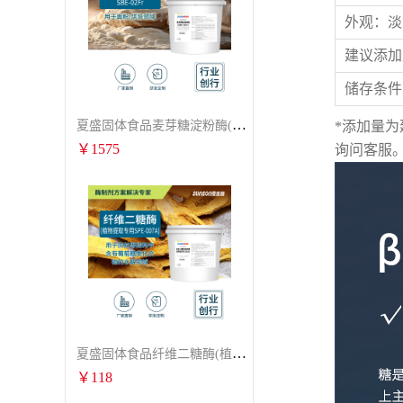
外观：
淡
建议添加
储存条件
夏盛固体食品麦芽糖淀粉酶(烘焙及面粉改良用酶/发酵类食品可用)FDG-0012
*添加量
￥
1575
询问客服
夏盛固体食品纤维二糖酶(植物提取专用酶/用于虎杖白藜芦醇提取)FFG-0656
￥
118