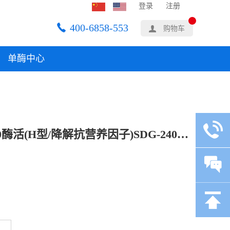
登录
注册
400-6858-553
购物车
单酶中心
夏盛固体饲料甘露聚糖酶25000酶活(H型/降解抗营养因子)SDG-2405 1kg