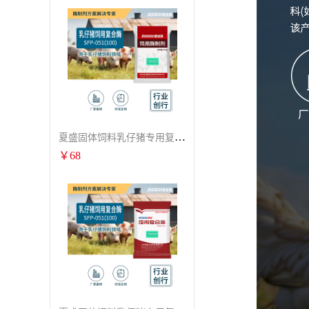
夏盛固体饲料乳仔猪专用复合酶SFG-0932
￥
68