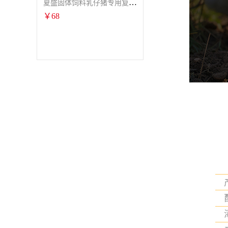
夏盛固体饲料乳仔猪专用复合酶SFG-0932
￥
68