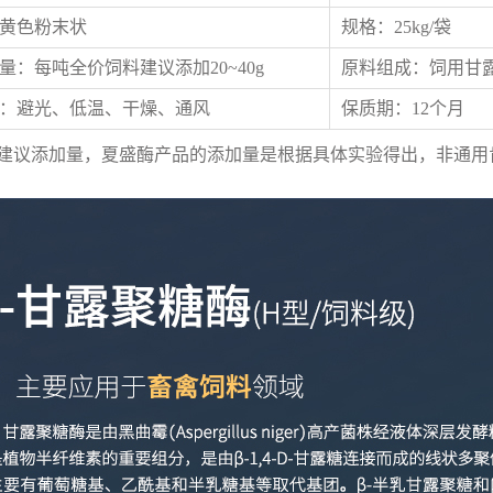
黄色粉末状
规格：25kg/袋
量：
每吨全价饲料建议添加20~40g
原料组成：
饲用甘
：避光、低温、干燥、通风
保质期：12个月
为建议添加量，
夏盛酶产品的添加量是根据具体实验得出，非通用
。