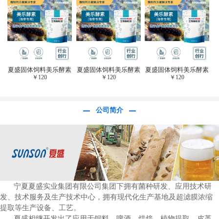
于虎杖白藜芦醇提
取)FFG-0656
夏盛固体饲料美乐酵素
夏盛固体饲料美乐酵素
夏盛固体饲料美乐酵素
￥
120
￥
120
￥
120
(水产海参海胆专
(水产海参海胆专
(水产海参海胆专
用)SFG-0958
用)SFG-0958
用)SFG-0958
公司简介
宁夏夏盛实业集团有限公司集团下拥有菌种研发、应用技术研
发、技术服务及生产技术中心，拥有现代化生产基地及超滤膜浓缩
提取等生产设备、工艺。
夏盛相继开发出了应用于饲料、啤酒、烘焙、植物提取、皮革、