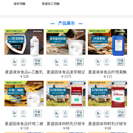
烟草用酶
果脯加工用酶
产品展示
夏盛液体食品α-乙酰乳
夏盛固体食品麦芽糖淀
夏盛液体食品纤维素酶
￥
528
￥
1575
￥
115
酸脱羧酶(酱油醋生产
粉酶(烘焙及面粉改良
(植物提取专用酶/解决
专用)FDY-3206
用酶/发酵类食品可
提取液混浊问题/降
用)FDG-0012
黏)FFY-0651
夏盛固体食品纤维二糖
夏盛固体饲料乳仔猪专
夏盛固体饲料乳仔猪专
￥
118
￥
68
￥
68
酶(植物提取专用酶/用
用复合酶SFG-0932
用复合酶SFG-0932