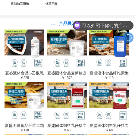
果脯加工用酶
烟草用酶
产品展示
可以介绍下你们的产品么？
夏盛液体食品α-乙酰乳
夏盛固体食品麦芽糖淀
夏盛液体食品纤维素酶
￥
528
￥
1575
￥
115
酸脱羧酶(酱油醋生产
粉酶(烘焙及面粉改良
(植物提取专用酶/解决
专用)FDY-3206
用酶/发酵类食品可
提取液混浊问题/降
用)FDG-0012
黏)FFY-0651
夏盛固体食品纤维二糖
夏盛固体饲料乳仔猪专
夏盛固体饲料乳仔猪专
￥
118
￥
68
￥
68
酶(植物提取专用酶/用
用复合酶SFG-0932
用复合酶SFG-0932