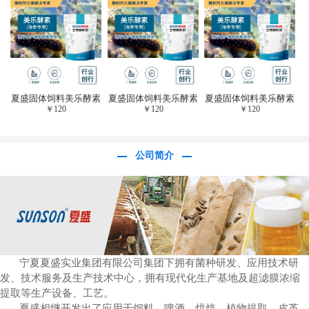
于虎杖白藜芦醇提
取)FFG-0656
夏盛固体饲料美乐酵素
夏盛固体饲料美乐酵素
夏盛固体饲料美乐酵素
￥
120
￥
120
￥
120
(水产海参海胆专
(水产海参海胆专
(水产海参海胆专
用)SFG-0958
用)SFG-0958
用)SFG-0958
公司简介
宁夏夏盛实业集团有限公司集团下拥有菌种研发、应用技术研
发、技术服务及生产技术中心，拥有现代化生产基地及超滤膜浓缩
提取等生产设备、工艺。
夏盛相继开发出了应用于饲料、啤酒、烘焙、植物提取、皮革、