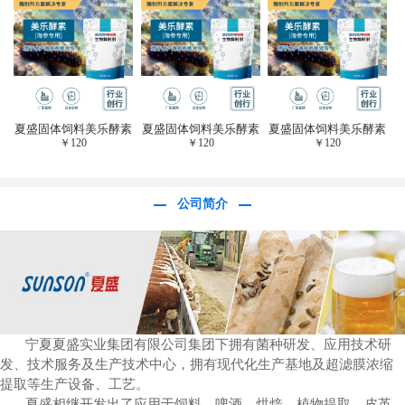
于虎杖白藜芦醇提
取)FFG-0656
夏盛固体饲料美乐酵素
夏盛固体饲料美乐酵素
夏盛固体饲料美乐酵素
￥
120
￥
120
￥
120
(水产海参海胆专
(水产海参海胆专
(水产海参海胆专
用)SFG-0958
用)SFG-0958
用)SFG-0958
公司简介
宁夏夏盛实业集团有限公司集团下拥有菌种研发、应用技术研
发、技术服务及生产技术中心，拥有现代化生产基地及超滤膜浓缩
提取等生产设备、工艺。
夏盛相继开发出了应用于饲料、啤酒、烘焙、植物提取、皮革、