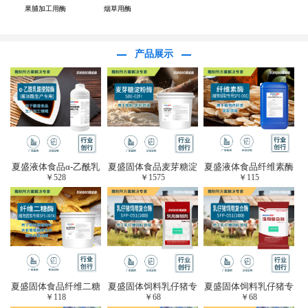
果脯加工用酶
烟草用酶
产品展示
夏盛液体食品α-乙酰乳
夏盛固体食品麦芽糖淀
夏盛液体食品纤维素酶
￥
528
￥
1575
￥
115
酸脱羧酶(酱油醋生产
粉酶(烘焙及面粉改良
(植物提取专用酶/解决
专用)FDY-3206
用酶/发酵类食品可
提取液混浊问题/降
用)FDG-0012
黏)FFY-0651
夏盛固体食品纤维二糖
夏盛固体饲料乳仔猪专
夏盛固体饲料乳仔猪专
￥
118
￥
68
￥
68
酶(植物提取专用酶/用
用复合酶SFG-0932
用复合酶SFG-0932