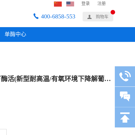
登录
注册
400-6858-553
购物车
单酶中心
夏盛固体饲料葡萄糖氧化酶1万酶活(新型耐高温/有氧环境下降解葡萄糖)SDG-2442 1kg