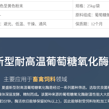
色至黄色粉末
规格：25kg/袋
-
原料组成：葡萄糖
：避光、低温、干燥、通风
保质期：12个月