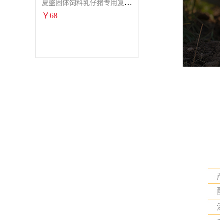
夏盛固体饲料乳仔猪专用复合酶SFG-0932
￥
68