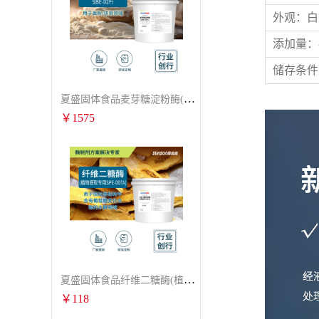
外观：白
添加量：
储存条件
夏盛固体食品麦芽糖淀粉酶(烘焙及面粉改良用酶/发酵类食品可用)FDG-0012
￥
1575
夏盛固体食品纤维二糖酶(植物提取专用酶/用于虎杖白藜芦醇提取)FFG-0656
￥
118