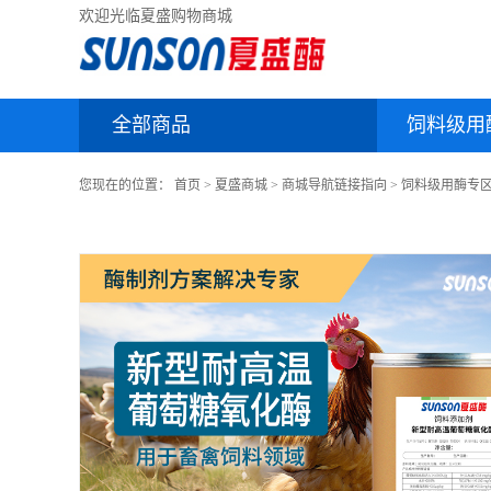
欢迎光临夏盛购物商城
全部商品
饲料级用
您现在的位置：
首页
>
夏盛商城
>
商城导航链接指向
>
饲料级用酶专