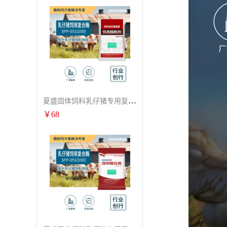
夏盛固体饲料乳仔猪专用复合酶SFG-0932
￥
68