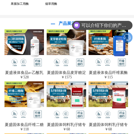
果脯加工用酶
烟草用酶
产品展示
可以介绍下你们的产品么？
夏盛液体食品α-乙酰乳
夏盛固体食品麦芽糖淀
夏盛液体食品纤维素酶
￥
528
￥
1575
￥
115
酸脱羧酶(酱油醋生产
粉酶(烘焙及面粉改良
(植物提取专用酶/解决
专用)FDY-3206
用酶/发酵类食品可
提取液混浊问题/降
用)FDG-0012
黏)FFY-0651
夏盛固体食品纤维二糖
夏盛固体饲料乳仔猪专
夏盛固体饲料乳仔猪专
￥
118
￥
68
￥
68
酶(植物提取专用酶/用
用复合酶SFG-0932
用复合酶SFG-0932