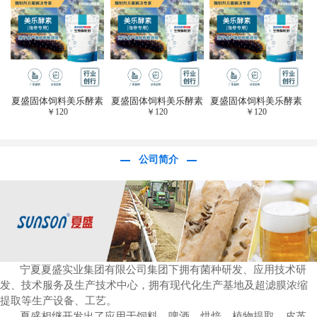
于虎杖白藜芦醇提
取)FFG-0656
夏盛固体饲料美乐酵素
夏盛固体饲料美乐酵素
夏盛固体饲料美乐酵素
￥
120
￥
120
￥
120
(水产海参海胆专
(水产海参海胆专
(水产海参海胆专
用)SFG-0958
用)SFG-0958
用)SFG-0958
公司简介
宁夏夏盛实业集团有限公司集团下拥有菌种研发、应用技术研
发、技术服务及生产技术中心，拥有现代化生产基地及超滤膜浓缩
提取等生产设备、工艺。
夏盛相继开发出了应用于饲料、啤酒、烘焙、植物提取、皮革、