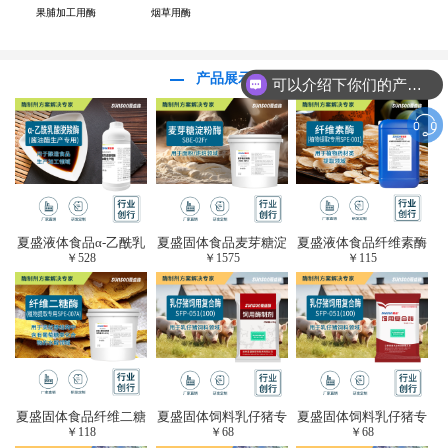
果脯加工用酶
烟草用酶
产品展示
可以介绍下你们的产品么？
夏盛液体食品α-乙酰乳
夏盛固体食品麦芽糖淀
夏盛液体食品纤维素酶
￥
528
￥
1575
￥
115
酸脱羧酶(酱油醋生产
粉酶(烘焙及面粉改良
(植物提取专用酶/解决
专用)FDY-3206
用酶/发酵类食品可
提取液混浊问题/降
用)FDG-0012
黏)FFY-0651
夏盛固体食品纤维二糖
夏盛固体饲料乳仔猪专
夏盛固体饲料乳仔猪专
￥
118
￥
68
￥
68
酶(植物提取专用酶/用
用复合酶SFG-0932
用复合酶SFG-0932