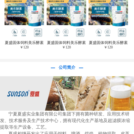
于虎杖白藜芦醇提
取)FFG-0656
夏盛固体饲料美乐酵素
夏盛固体饲料美乐酵素
夏盛固体饲料美乐酵素
￥
120
￥
120
￥
120
(水产海参海胆专
(水产海参海胆专
(水产海参海胆专
用)SFG-0958
用)SFG-0958
用)SFG-0958
公司简介
宁夏夏盛实业集团有限公司集团下拥有菌种研发、应用技术研
发、技术服务及生产技术中心，拥有现代化生产基地及超滤膜浓缩
提取等生产设备、工艺。
夏盛相继开发出了应用于饲料、啤酒、烘焙、植物提取、皮革、