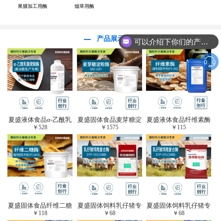
果脯加工用酶
烟草用酶
产品展示
可以介绍下你们的产品么？
夏盛液体食品α-乙酰乳
夏盛固体食品麦芽糖淀
夏盛液体食品纤维素酶
￥
528
￥
1575
￥
115
酸脱羧酶(酱油醋生产
粉酶(烘焙及面粉改良
(植物提取专用酶/解决
专用)FDY-3206
用酶/发酵类食品可
提取液混浊问题/降
用)FDG-0012
黏)FFY-0651
夏盛固体食品纤维二糖
夏盛固体饲料乳仔猪专
夏盛固体饲料乳仔猪专
￥
118
￥
68
￥
68
酶(植物提取专用酶/用
用复合酶SFG-0932
用复合酶SFG-0932