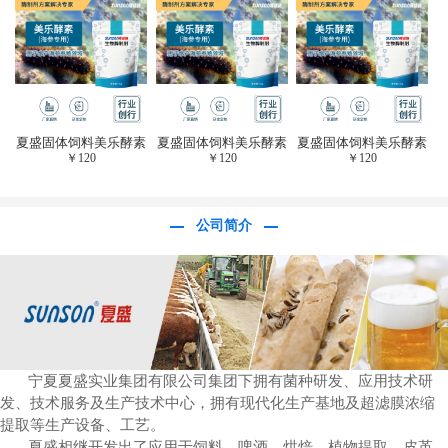
于虎杖白藜芦醇提
取)FFG-0656
夏盛固体饲料美乐酵素
夏盛固体饲料美乐酵素
夏盛固体饲料美乐酵素
￥
120
￥
120
￥
120
(水产海参海胆专
(水产海参海胆专
(水产海参海胆专
用)SFG-0958
用)SFG-0958
用)SFG-0958
公司简介
宁夏夏盛实业集团有限公司集团下拥有菌种研发、应用技术研
发、技术服务及生产技术中心，拥有现代化生产基地及超滤膜浓缩
提取等生产设备、工艺。
夏盛相继开发出了应用于饲料、啤酒、烘焙、植物提取、皮革、