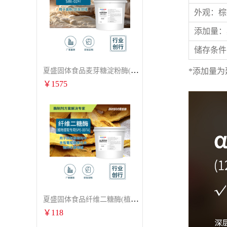
外观：棕
添加量：
储存条件
夏盛固体食品麦芽糖淀粉酶(烘焙及面粉改良用酶/发酵类食品可用)FDG-0012
*添加量
￥
1575
夏盛固体食品纤维二糖酶(植物提取专用酶/用于虎杖白藜芦醇提取)FFG-0656
￥
118