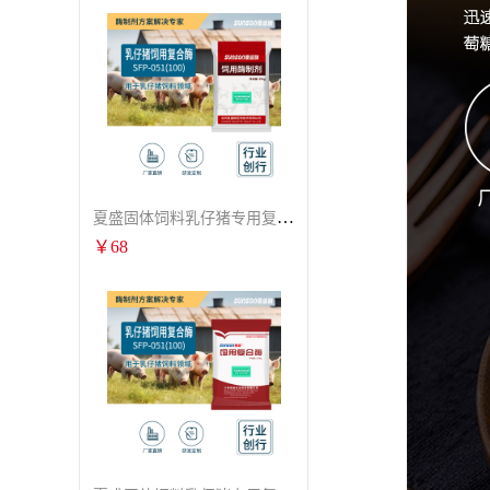
夏盛固体饲料乳仔猪专用复合酶SFG-0932
￥
68