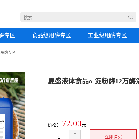
酶专区
食品级用酶专区
工业级用酶专区
级用酶专区
夏盛液体食品α-淀粉酶12万酶活(
72.00
价格：
元
+