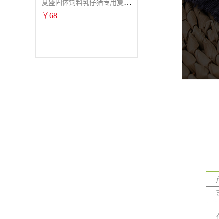
夏盛固体饲料乳仔猪专用复合酶SFG-0932
￥
68