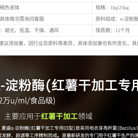
褐色液体
规格：1kg/25kg
具体情况需询问客服
原料组成：α-淀粉
：避光、低温、干燥、通风
保质期：12个月
为建议添加量，因行业及原料等差异，具体添加量也有所变化，具