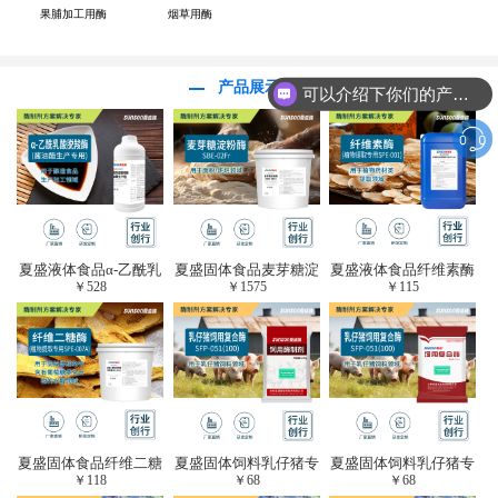
果脯加工用酶
烟草用酶
产品展示
可以介绍下你们的产品么？
夏盛液体食品α-乙酰乳
夏盛固体食品麦芽糖淀
夏盛液体食品纤维素酶
￥
528
￥
1575
￥
115
酸脱羧酶(酱油醋生产
粉酶(烘焙及面粉改良
(植物提取专用酶/解决
专用)FDY-3206
用酶/发酵类食品可
提取液混浊问题/降
用)FDG-0012
黏)FFY-0651
夏盛固体食品纤维二糖
夏盛固体饲料乳仔猪专
夏盛固体饲料乳仔猪专
￥
118
￥
68
￥
68
酶(植物提取专用酶/用
用复合酶SFG-0932
用复合酶SFG-0932