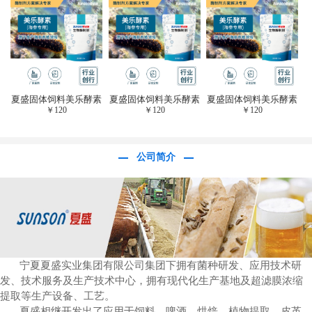
于虎杖白藜芦醇提
取)FFG-0656
夏盛固体饲料美乐酵素
夏盛固体饲料美乐酵素
夏盛固体饲料美乐酵素
￥
120
￥
120
￥
120
(水产海参海胆专
(水产海参海胆专
(水产海参海胆专
用)SFG-0958
用)SFG-0958
用)SFG-0958
公司简介
宁夏夏盛实业集团有限公司集团下拥有菌种研发、应用技术研
发、技术服务及生产技术中心，拥有现代化生产基地及超滤膜浓缩
提取等生产设备、工艺。
夏盛相继开发出了应用于饲料、啤酒、烘焙、植物提取、皮革、