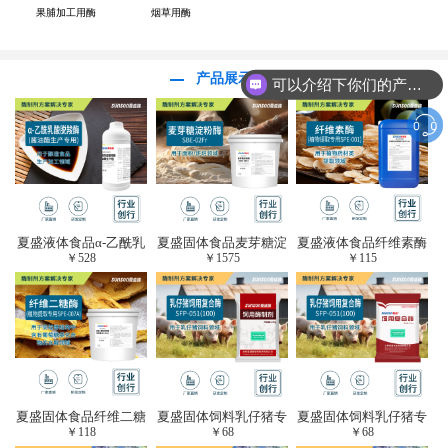
果脯加工用酶
烟草用酶
产品展示
可以介绍下你们的产品么？
夏盛液体食品α-乙酰乳
夏盛固体食品麦芽糖淀
夏盛液体食品纤维素酶
￥
528
￥
1575
￥
115
酸脱羧酶(酱油醋生产
粉酶(烘焙及面粉改良
(植物提取专用酶/解决
专用)FDY-3206
用酶/发酵类食品可
提取液混浊问题/降
用)FDG-0012
黏)FFY-0651
夏盛固体食品纤维二糖
夏盛固体饲料乳仔猪专
夏盛固体饲料乳仔猪专
￥
118
￥
68
￥
68
酶(植物提取专用酶/用
用复合酶SFG-0932
用复合酶SFG-0932