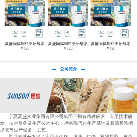
于虎杖白藜芦醇提
取)FFG-0656
夏盛固体饲料美乐酵素
夏盛固体饲料美乐酵素
夏盛固体饲料美乐酵素
￥
120
￥
120
￥
120
(水产海参海胆专
(水产海参海胆专
(水产海参海胆专
用)SFG-0958
用)SFG-0958
用)SFG-0958
公司简介
宁夏夏盛实业集团有限公司集团下拥有菌种研发、应用技术研
发、技术服务及生产技术中心，拥有现代化生产基地及超滤膜浓缩
提取等生产设备、工艺。
夏盛相继开发出了应用于饲料、啤酒、烘焙、植物提取、皮革、