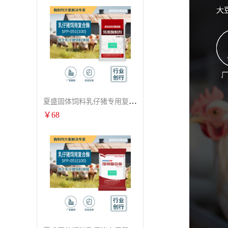
夏盛固体饲料乳仔猪专用复合酶SFG-0932
￥
68