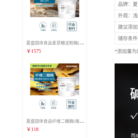
品牌：夏盛
外观：浅
建议添加
储存条件
夏盛固体食品麦芽糖淀粉酶(烘焙及面粉改良用酶/发酵类食品可用)FDG-0012
￥
1575
*添加量
夏盛固体食品纤维二糖酶(植物提取专用酶/用于虎杖白藜芦醇提取)FFG-0656
￥
118