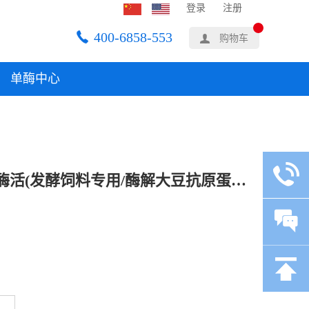
登录
注册
400-6858-553
购物车
单酶中心
夏盛液体饲料碱性蛋白酶20万酶活(发酵饲料专用/酶解大豆抗原蛋白)SDY-2440 1kg