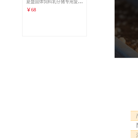
夏盛固体饲料乳仔猪专用复合酶SFG-0932
￥
68