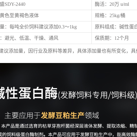
SDY-2440
酶活：20万 u/ml
黄色至黄褐色液体
规格：25kg/桶
量：
每
吨全价饲料建议添加0.3～1kg
原料组成：碱性蛋
：避光、低温、干燥、通风
保质期：12个月
为建议添加量，因行业及原料等差异，具体添加量也有所变化，具