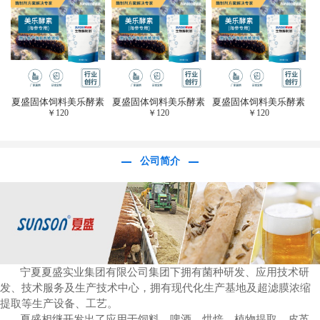
于虎杖白藜芦醇提
取)FFG-0656
夏盛固体饲料美乐酵素
夏盛固体饲料美乐酵素
夏盛固体饲料美乐酵素
￥
120
￥
120
￥
120
(水产海参海胆专
(水产海参海胆专
(水产海参海胆专
用)SFG-0958
用)SFG-0958
用)SFG-0958
公司简介
宁夏夏盛实业集团有限公司集团下拥有菌种研发、应用技术研
发、技术服务及生产技术中心，拥有现代化生产基地及超滤膜浓缩
提取等生产设备、工艺。
夏盛相继开发出了应用于饲料、啤酒、烘焙、植物提取、皮革、