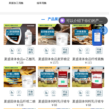
果脯加工用酶
烟草用酶
产品展示
可以介绍下你们的产品么？
夏盛液体食品α-乙酰乳
夏盛固体食品麦芽糖淀
夏盛液体食品纤维素酶
￥
528
￥
1575
￥
115
酸脱羧酶(酱油醋生产
粉酶(烘焙及面粉改良
(植物提取专用酶/解决
专用)FDY-3206
用酶/发酵类食品可
提取液混浊问题/降
用)FDG-0012
黏)FFY-0651
夏盛固体食品纤维二糖
夏盛固体饲料乳仔猪专
夏盛固体饲料乳仔猪专
￥
118
￥
68
￥
68
酶(植物提取专用酶/用
用复合酶SFG-0932
用复合酶SFG-0932