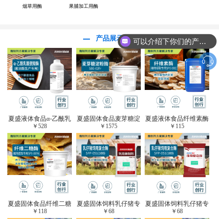
烟草用酶
果脯加工用酶
产品展示
可以介绍下你们的产品么？
夏盛液体食品α-乙酰乳
夏盛固体食品麦芽糖淀
夏盛液体食品纤维素酶
￥
528
￥
1575
￥
115
酸脱羧酶(酱油醋生产
粉酶(烘焙及面粉改良
(植物提取专用酶/解决
专用)FDY-3206
用酶/发酵类食品可
提取液混浊问题/降
用)FDG-0012
黏)FFY-0651
夏盛固体食品纤维二糖
夏盛固体饲料乳仔猪专
夏盛固体饲料乳仔猪专
￥
118
￥
68
￥
68
酶(植物提取专用酶/用
用复合酶SFG-0932
用复合酶SFG-0932