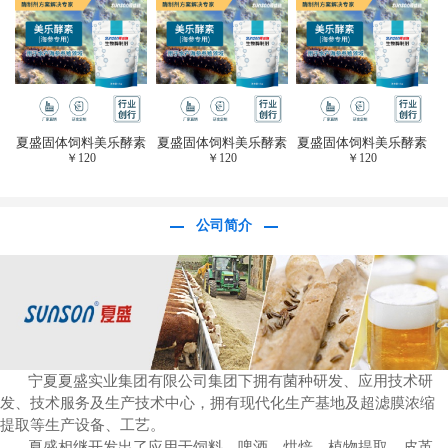
于虎杖白藜芦醇提
取)FFG-0656
夏盛固体饲料美乐酵素
夏盛固体饲料美乐酵素
夏盛固体饲料美乐酵素
￥
120
￥
120
￥
120
(水产海参海胆专
(水产海参海胆专
(水产海参海胆专
用)SFG-0958
用)SFG-0958
用)SFG-0958
公司简介
宁夏夏盛实业集团有限公司集团下拥有菌种研发、应用技术研
发、技术服务及生产技术中心，拥有现代化生产基地及超滤膜浓缩
提取等生产设备、工艺。
夏盛相继开发出了应用于饲料、啤酒、烘焙、植物提取、皮革、