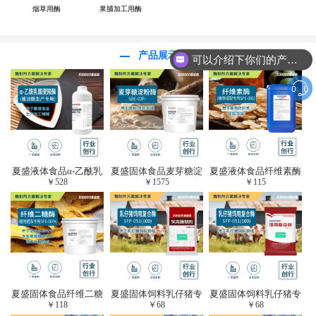
烟草用酶
果脯加工用酶
产品展示
可以介绍下你们的产品么？
夏盛液体食品α-乙酰乳
夏盛固体食品麦芽糖淀
夏盛液体食品纤维素酶
￥
528
￥
1575
￥
115
酸脱羧酶(酱油醋生产
粉酶(烘焙及面粉改良
(植物提取专用酶/解决
专用)FDY-3206
用酶/发酵类食品可
提取液混浊问题/降
用)FDG-0012
黏)FFY-0651
夏盛固体食品纤维二糖
夏盛固体饲料乳仔猪专
夏盛固体饲料乳仔猪专
￥
118
￥
68
￥
68
酶(植物提取专用酶/用
用复合酶SFG-0932
用复合酶SFG-0932