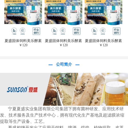
于虎杖白藜芦醇提
取)FFG-0656
夏盛固体饲料美乐酵素
夏盛固体饲料美乐酵素
夏盛固体饲料美乐酵素
￥
120
￥
120
￥
120
(水产海参海胆专
(水产海参海胆专
(水产海参海胆专
用)SFG-0958
用)SFG-0958
用)SFG-0958
公司简介
宁夏夏盛实业集团有限公司集团下拥有菌种研发、应用技术研
发、技术服务及生产技术中心，拥有现代化生产基地及超滤膜浓缩
提取等生产设备、工艺。
夏盛相继开发出了应用于饲料、啤酒、烘焙、植物提取、皮革、