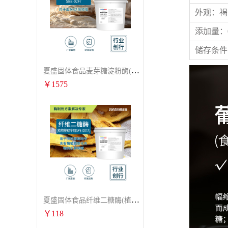
外观：褐
添加量：0.
储存条件
夏盛固体食品麦芽糖淀粉酶(烘焙及面粉改良用酶/发酵类食品可用)FDG-0012
￥
1575
夏盛固体食品纤维二糖酶(植物提取专用酶/用于虎杖白藜芦醇提取)FFG-0656
￥
118