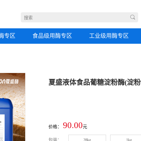
酶专区
食品级用酶专区
工业级用酶专区
夏盛液体食品葡糖淀粉酶(淀粉糖用酶
90.00
价格：
元
包装：
28kg
1kg