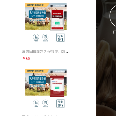
夏盛固体饲料乳仔猪专用复合酶SFG-0932
￥
68