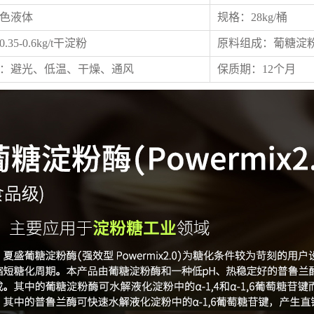
色液体
规格：28kg/桶
35-0.6kg/t干淀粉
原料组成：葡糖淀
：避光、低温、干燥、通风
保质期：12个月