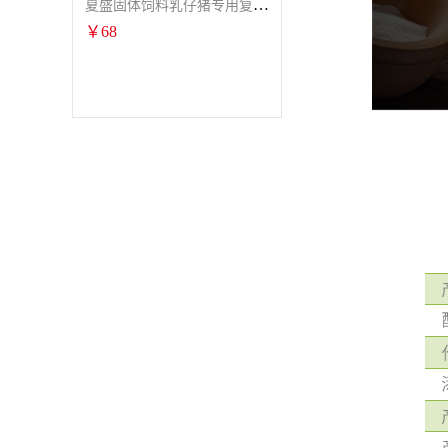
夏盛固体饲料乳仔猪专用复合酶SFG-0932
￥
68