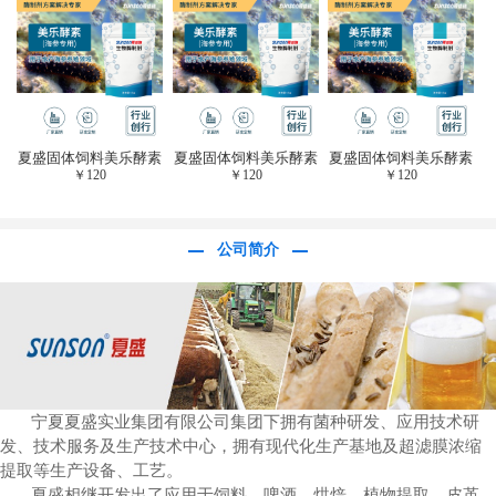
于虎杖白藜芦醇提
取)FFG-0656
夏盛固体饲料美乐酵素
夏盛固体饲料美乐酵素
夏盛固体饲料美乐酵素
￥
120
￥
120
￥
120
(水产海参海胆专
(水产海参海胆专
(水产海参海胆专
用)SFG-0958
用)SFG-0958
用)SFG-0958
公司简介
宁夏夏盛实业集团有限公司集团下拥有菌种研发、应用技术研
发、技术服务及生产技术中心，拥有现代化生产基地及超滤膜浓缩
提取等生产设备、工艺。
夏盛相继开发出了应用于饲料、啤酒、烘焙、植物提取、皮革、