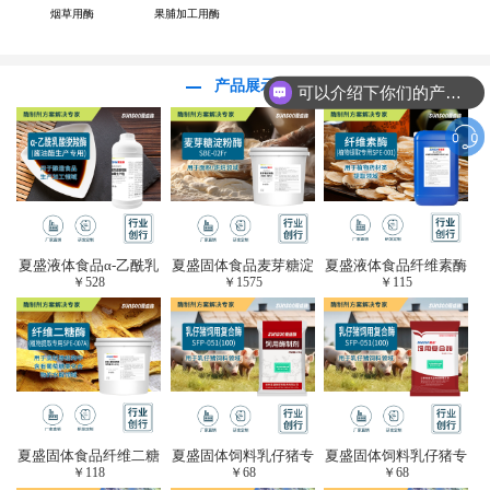
烟草用酶
果脯加工用酶
产品展示
可以介绍下你们的产品么？
夏盛液体食品α-乙酰乳
夏盛固体食品麦芽糖淀
夏盛液体食品纤维素酶
￥
528
￥
1575
￥
115
酸脱羧酶(酱油醋生产
粉酶(烘焙及面粉改良
(植物提取专用酶/解决
专用)FDY-3206
用酶/发酵类食品可
提取液混浊问题/降
用)FDG-0012
黏)FFY-0651
夏盛固体食品纤维二糖
夏盛固体饲料乳仔猪专
夏盛固体饲料乳仔猪专
￥
118
￥
68
￥
68
酶(植物提取专用酶/用
用复合酶SFG-0932
用复合酶SFG-0932