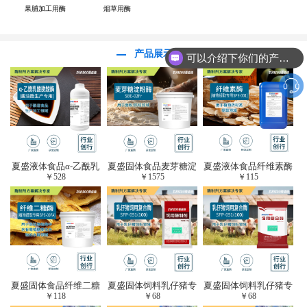
果脯加工用酶
烟草用酶
产品展示
可以介绍下你们的产品么？
夏盛液体食品α-乙酰乳
夏盛固体食品麦芽糖淀
夏盛液体食品纤维素酶
￥
528
￥
1575
￥
115
酸脱羧酶(酱油醋生产
粉酶(烘焙及面粉改良
(植物提取专用酶/解决
专用)FDY-3206
用酶/发酵类食品可
提取液混浊问题/降
用)FDG-0012
黏)FFY-0651
夏盛固体食品纤维二糖
夏盛固体饲料乳仔猪专
夏盛固体饲料乳仔猪专
￥
118
￥
68
￥
68
酶(植物提取专用酶/用
用复合酶SFG-0932
用复合酶SFG-0932