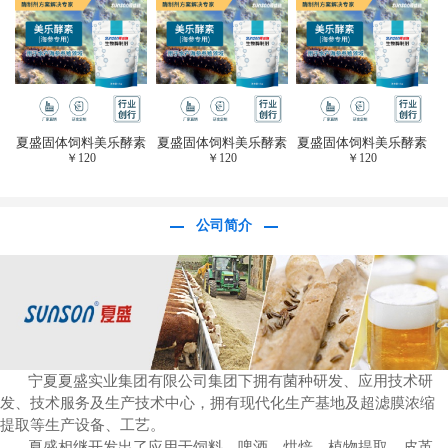
于虎杖白藜芦醇提
取)FFG-0656
夏盛固体饲料美乐酵素
夏盛固体饲料美乐酵素
夏盛固体饲料美乐酵素
￥
120
￥
120
￥
120
(水产海参海胆专
(水产海参海胆专
(水产海参海胆专
用)SFG-0958
用)SFG-0958
用)SFG-0958
公司简介
宁夏夏盛实业集团有限公司集团下拥有菌种研发、应用技术研
发、技术服务及生产技术中心，拥有现代化生产基地及超滤膜浓缩
提取等生产设备、工艺。
夏盛相继开发出了应用于饲料、啤酒、烘焙、植物提取、皮革、