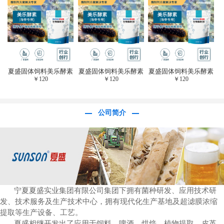
于虎杖白藜芦醇提
取)FFG-0656
夏盛固体饲料美乐酵素
夏盛固体饲料美乐酵素
夏盛固体饲料美乐酵素
￥
120
￥
120
￥
120
(水产海参海胆专
(水产海参海胆专
(水产海参海胆专
用)SFG-0958
用)SFG-0958
用)SFG-0958
公司简介
宁夏夏盛实业集团有限公司集团下拥有菌种研发、应用技术研
发、技术服务及生产技术中心，拥有现代化生产基地及超滤膜浓缩
提取等生产设备、工艺。
夏盛相继开发出了应用于饲料、啤酒、烘焙、植物提取、皮革、