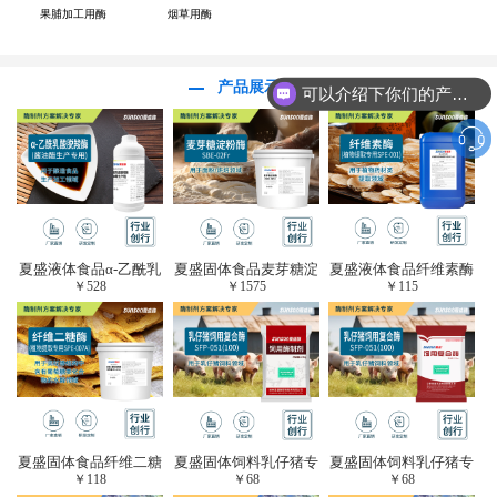
果脯加工用酶
烟草用酶
产品展示
可以介绍下你们的产品么？
夏盛液体食品α-乙酰乳
夏盛固体食品麦芽糖淀
夏盛液体食品纤维素酶
￥
528
￥
1575
￥
115
酸脱羧酶(酱油醋生产
粉酶(烘焙及面粉改良
(植物提取专用酶/解决
专用)FDY-3206
用酶/发酵类食品可
提取液混浊问题/降
用)FDG-0012
黏)FFY-0651
夏盛固体食品纤维二糖
夏盛固体饲料乳仔猪专
夏盛固体饲料乳仔猪专
￥
118
￥
68
￥
68
酶(植物提取专用酶/用
用复合酶SFG-0932
用复合酶SFG-0932