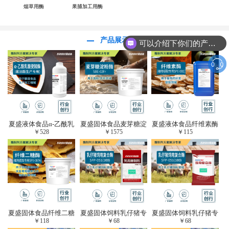
烟草用酶
果脯加工用酶
产品展示
可以介绍下你们的产品么？
夏盛液体食品α-乙酰乳
夏盛固体食品麦芽糖淀
夏盛液体食品纤维素酶
￥
528
￥
1575
￥
115
酸脱羧酶(酱油醋生产
粉酶(烘焙及面粉改良
(植物提取专用酶/解决
专用)FDY-3206
用酶/发酵类食品可
提取液混浊问题/降
用)FDG-0012
黏)FFY-0651
夏盛固体食品纤维二糖
夏盛固体饲料乳仔猪专
夏盛固体饲料乳仔猪专
￥
118
￥
68
￥
68
酶(植物提取专用酶/用
用复合酶SFG-0932
用复合酶SFG-0932