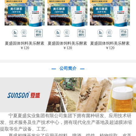
于虎杖白藜芦醇提
取)FFG-0656
夏盛固体饲料美乐酵素
夏盛固体饲料美乐酵素
夏盛固体饲料美乐酵素
￥
120
￥
120
￥
120
(水产海参海胆专
(水产海参海胆专
(水产海参海胆专
用)SFG-0958
用)SFG-0958
用)SFG-0958
公司简介
宁夏夏盛实业集团有限公司集团下拥有菌种研发、应用技术研
发、技术服务及生产技术中心，拥有现代化生产基地及超滤膜浓缩
提取等生产设备、工艺。
夏盛相继开发出了应用于饲料、啤酒、烘焙、植物提取、皮革、