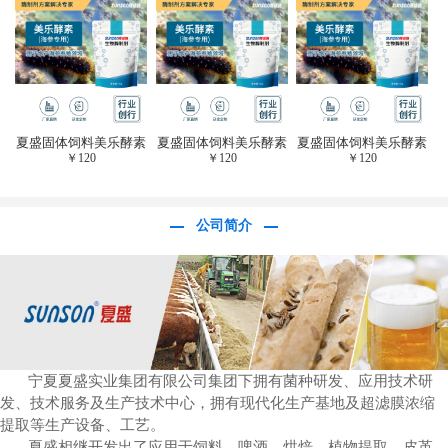
于虎杖白藜芦醇提
取)FFG-0656
夏盛固体饲料美乐酵素
夏盛固体饲料美乐酵素
夏盛固体饲料美乐酵素
￥
120
￥
120
￥
120
(水产海参海胆专
(水产海参海胆专
(水产海参海胆专
用)SFG-0958
用)SFG-0958
用)SFG-0958
公司简介
宁夏夏盛实业集团有限公司集团下拥有菌种研发、应用技术研
发、技术服务及生产技术中心，拥有现代化生产基地及超滤膜浓缩
提取等生产设备、工艺。
夏盛相继开发出了应用于饲料、啤酒、烘焙、植物提取、皮革、