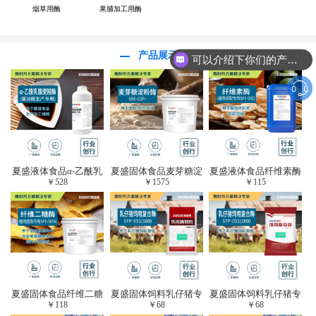
烟草用酶
果脯加工用酶
产品展示
可以介绍下你们的产品么？
夏盛液体食品α-乙酰乳
夏盛固体食品麦芽糖淀
夏盛液体食品纤维素酶
￥
528
￥
1575
￥
115
酸脱羧酶(酱油醋生产
粉酶(烘焙及面粉改良
(植物提取专用酶/解决
专用)FDY-3206
用酶/发酵类食品可
提取液混浊问题/降
用)FDG-0012
黏)FFY-0651
夏盛固体食品纤维二糖
夏盛固体饲料乳仔猪专
夏盛固体饲料乳仔猪专
￥
118
￥
68
￥
68
酶(植物提取专用酶/用
用复合酶SFG-0932
用复合酶SFG-0932