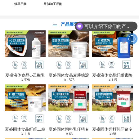
烟草用酶
果脯加工用酶
产品展示
可以介绍下你们的产品么？
夏盛液体食品α-乙酰乳
夏盛固体食品麦芽糖淀
夏盛液体食品纤维素酶
￥
528
￥
1575
￥
115
酸脱羧酶(酱油醋生产
粉酶(烘焙及面粉改良
(植物提取专用酶/解决
专用)FDY-3206
用酶/发酵类食品可
提取液混浊问题/降
用)FDG-0012
黏)FFY-0651
夏盛固体食品纤维二糖
夏盛固体饲料乳仔猪专
夏盛固体饲料乳仔猪专
￥
118
￥
68
￥
68
酶(植物提取专用酶/用
用复合酶SFG-0932
用复合酶SFG-0932