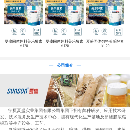
于虎杖白藜芦醇提
取)FFG-0656
夏盛固体饲料美乐酵素
夏盛固体饲料美乐酵素
夏盛固体饲料美乐酵素
￥
120
￥
120
￥
120
(水产海参海胆专
(水产海参海胆专
(水产海参海胆专
用)SFG-0958
用)SFG-0958
用)SFG-0958
公司简介
宁夏夏盛实业集团有限公司集团下拥有菌种研发、应用技术研
发、技术服务及生产技术中心，拥有现代化生产基地及超滤膜浓缩
提取等生产设备、工艺。
夏盛相继开发出了应用于饲料、啤酒、烘焙、植物提取、皮革、