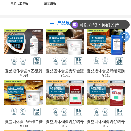
果脯加工用酶
烟草用酶
产品展示
可以介绍下你们的产品么？
夏盛液体食品α-乙酰乳
夏盛固体食品麦芽糖淀
夏盛液体食品纤维素酶
￥
528
￥
1575
￥
115
酸脱羧酶(酱油醋生产
粉酶(烘焙及面粉改良
(植物提取专用酶/解决
专用)FDY-3206
用酶/发酵类食品可
提取液混浊问题/降
用)FDG-0012
黏)FFY-0651
夏盛固体食品纤维二糖
夏盛固体饲料乳仔猪专
夏盛固体饲料乳仔猪专
￥
118
￥
68
￥
68
酶(植物提取专用酶/用
用复合酶SFG-0932
用复合酶SFG-0932