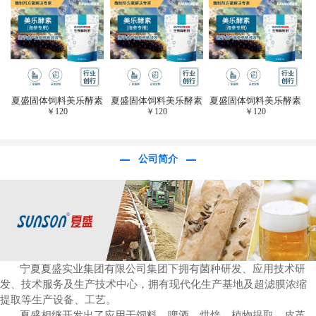
于虎杖白藜芦醇提
取)FFG-0656
夏盛固体饲料美乐酵素
夏盛固体饲料美乐酵素
夏盛固体饲料美乐酵素
￥
120
￥
120
￥
120
(水产海参海胆专
(水产海参海胆专
(水产海参海胆专
用)SFG-0958
用)SFG-0958
用)SFG-0958
公司简介
宁夏夏盛实业集团有限公司集团下拥有菌种研发、应用技术研
发、技术服务及生产技术中心，拥有现代化生产基地及超滤膜浓缩
提取等生产设备、工艺。
夏盛相继开发出了应用于饲料、啤酒、烘焙、植物提取、皮革、