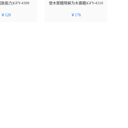
能力)GFY-4309
使木聚糖降解为木寡糖)GFY-4310
￥
120
￥
176