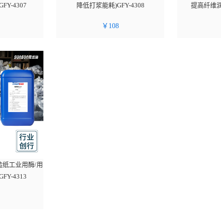
Y-4307
降低打浆能耗)GFY-4308
提高纤维润胀
￥
108
造纸工业用酶/用
Y-4313