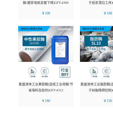
酶/磨浆电耗显著下降)GFY-4306
于纸浆漂白工序)GF
￥
108
￥
108
夏盛液体工业果胶酶(造纸工业用酶/节
夏盛液体工业脂肪酶(
省填料及助剂)GFY-4312
于树脂障碍控制)GF
￥
180
￥
156