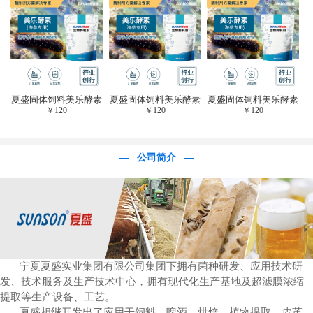
于虎杖白藜芦醇提
取)FFG-0656
夏盛固体饲料美乐酵素
夏盛固体饲料美乐酵素
夏盛固体饲料美乐酵素
￥
120
￥
120
￥
120
(水产海参海胆专
(水产海参海胆专
(水产海参海胆专
用)SFG-0958
用)SFG-0958
用)SFG-0958
公司简介
宁夏夏盛实业集团有限公司集团下拥有菌种研发、应用技术研
发、技术服务及生产技术中心，拥有现代化生产基地及超滤膜浓缩
提取等生产设备、工艺。
夏盛相继开发出了应用于饲料、啤酒、烘焙、植物提取、皮革、