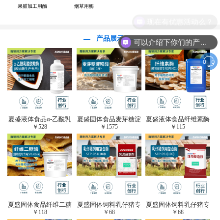
果脯加工用酶
烟草用酶
产品展示
可以介绍下你们的产品么？
夏盛液体食品α-乙酰乳
夏盛固体食品麦芽糖淀
夏盛液体食品纤维素酶
￥
528
￥
1575
￥
115
酸脱羧酶(酱油醋生产
粉酶(烘焙及面粉改良
(植物提取专用酶/解决
专用)FDY-3206
用酶/发酵类食品可
提取液混浊问题/降
用)FDG-0012
黏)FFY-0651
夏盛固体食品纤维二糖
夏盛固体饲料乳仔猪专
夏盛固体饲料乳仔猪专
￥
118
￥
68
￥
68
酶(植物提取专用酶/用
用复合酶SFG-0932
用复合酶SFG-0932