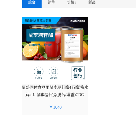
综合
销量
价格↓
新品
夏盛固体食品用鼠李糖苷酶4万酶活(水
解α-L-鼠李糖苷键/脱苦/增香)GDG-
2014
￥
1040