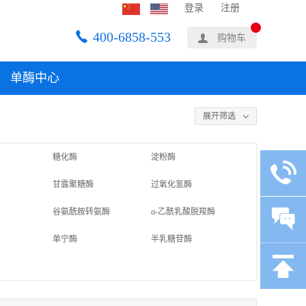
登录
注册
400-6858-553
购物车
单酶中心
展开筛选
糖化酶
淀粉酶
甘露聚糖酶
过氧化氢酶
谷氨酰胺转氨酶
α-乙酰乳酸脱羧酶
单宁酶
半乳糖苷酶