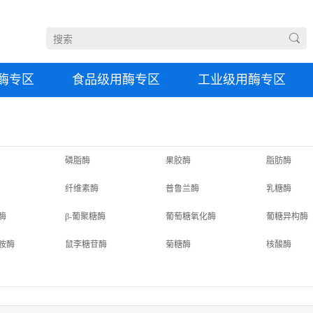
酶专区
食品级用酶专区
工业级用酶专区
磷脂酶
果胶酶
脂肪酶
纤维素酶
普鲁兰酶
乳糖酶
酶
β-葡聚糖酶
葡萄糖氧化酶
葡糖异构酶
胺酶
鼠李糖苷酶
菊糖酶
核酸酶