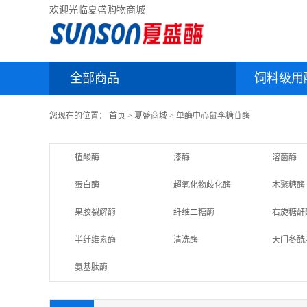
欢迎光临夏盛购物商城
全部商品
饲料级用
您现在的位置：
首页
>
夏盛商城
>
单酶中心
鼠李糖苷酶
植酸酶
漆酶
溶菌酶
蛋白酶
超氧化物歧化酶
木聚糖酶
果胶裂解酶
纤维二糖酶
右旋糖酐
半纤维素酶
清洗酶
天门冬酰
氨基肽酶