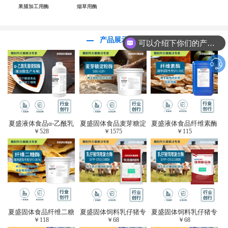
果脯加工用酶
烟草用酶
产品展示
可以介绍下你们的产品么？
夏盛液体食品α-乙酰乳
夏盛固体食品麦芽糖淀
夏盛液体食品纤维素酶
￥
528
￥
1575
￥
115
酸脱羧酶(酱油醋生产
粉酶(烘焙及面粉改良
(植物提取专用酶/解决
专用)FDY-3206
用酶/发酵类食品可
提取液混浊问题/降
用)FDG-0012
黏)FFY-0651
夏盛固体食品纤维二糖
夏盛固体饲料乳仔猪专
夏盛固体饲料乳仔猪专
￥
118
￥
68
￥
68
酶(植物提取专用酶/用
用复合酶SFG-0932
用复合酶SFG-0932