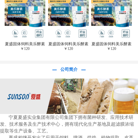
于虎杖白藜芦醇提
取)FFG-0656
夏盛固体饲料美乐酵素
夏盛固体饲料美乐酵素
夏盛固体饲料美乐酵素
￥
120
￥
120
￥
120
(水产海参海胆专
(水产海参海胆专
(水产海参海胆专
用)SFG-0958
用)SFG-0958
用)SFG-0958
公司简介
宁夏夏盛实业集团有限公司集团下拥有菌种研发、应用技术研
发、技术服务及生产技术中心，拥有现代化生产基地及超滤膜浓缩
提取等生产设备、工艺。
夏盛相继开发出了应用于饲料、啤酒、烘焙、植物提取、皮革、