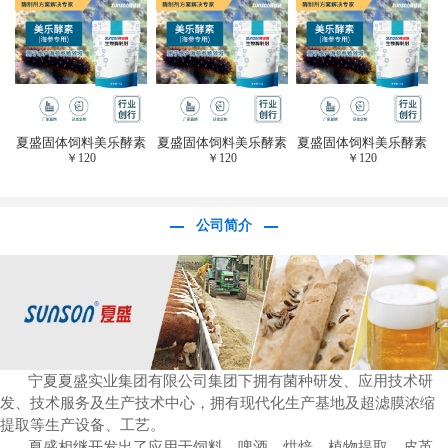
于虎杖白藜芦醇提
取)FFG-0656
夏盛固体饲料美乐酵素
夏盛固体饲料美乐酵素
夏盛固体饲料美乐酵素
￥
120
￥
120
￥
120
(水产海参海胆专
(水产海参海胆专
(水产海参海胆专
用)SFG-0958
用)SFG-0958
用)SFG-0958
公司简介
宁夏夏盛实业集团有限公司集团下拥有菌种研发、应用技术研
发、技术服务及生产技术中心，拥有现代化生产基地及超滤膜浓缩
提取等生产设备、工艺。
夏盛相继开发出了应用于饲料、啤酒、烘焙、植物提取、皮革、