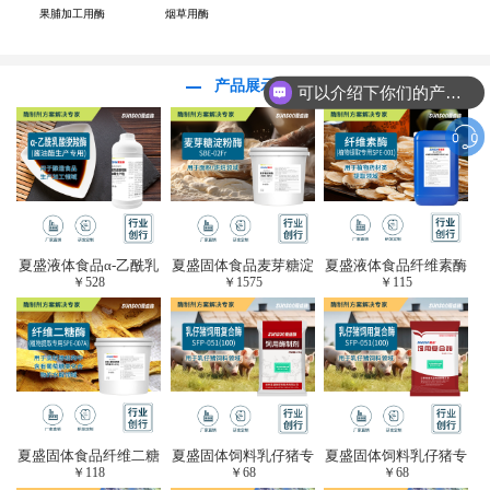
果脯加工用酶
烟草用酶
产品展示
可以介绍下你们的产品么？
夏盛液体食品α-乙酰乳
夏盛固体食品麦芽糖淀
夏盛液体食品纤维素酶
￥
528
￥
1575
￥
115
酸脱羧酶(酱油醋生产
粉酶(烘焙及面粉改良
(植物提取专用酶/解决
专用)FDY-3206
用酶/发酵类食品可
提取液混浊问题/降
用)FDG-0012
黏)FFY-0651
夏盛固体食品纤维二糖
夏盛固体饲料乳仔猪专
夏盛固体饲料乳仔猪专
￥
118
￥
68
￥
68
酶(植物提取专用酶/用
用复合酶SFG-0932
用复合酶SFG-0932