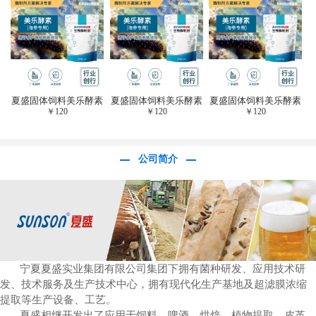
于虎杖白藜芦醇提
取)FFG-0656
夏盛固体饲料美乐酵素
夏盛固体饲料美乐酵素
夏盛固体饲料美乐酵素
￥
120
￥
120
￥
120
(水产海参海胆专
(水产海参海胆专
(水产海参海胆专
用)SFG-0958
用)SFG-0958
用)SFG-0958
公司简介
宁夏夏盛实业集团有限公司集团下拥有菌种研发、应用技术研
发、技术服务及生产技术中心，拥有现代化生产基地及超滤膜浓缩
提取等生产设备、工艺。
夏盛相继开发出了应用于饲料、啤酒、烘焙、植物提取、皮革、