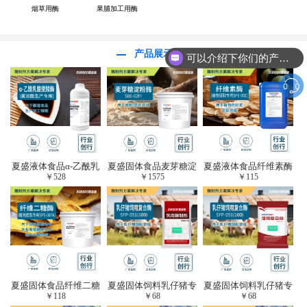
烟草用酶
果脯加工用酶
产品展示
可以介绍下你们的产品么？
夏盛液体食品α-乙酰乳
夏盛固体食品麦芽糖淀
夏盛液体食品纤维素酶
￥
528
￥
1575
￥
115
酸脱羧酶(酱油醋生产
粉酶(烘焙及面粉改良
(植物提取专用酶/解决
专用)FDY-3206
用酶/发酵类食品可
提取液混浊问题/降
用)FDG-0012
黏)FFY-0651
夏盛固体食品纤维二糖
夏盛固体饲料乳仔猪专
夏盛固体饲料乳仔猪专
￥
118
￥
68
￥
68
酶(植物提取专用酶/用
用复合酶SFG-0932
用复合酶SFG-0932