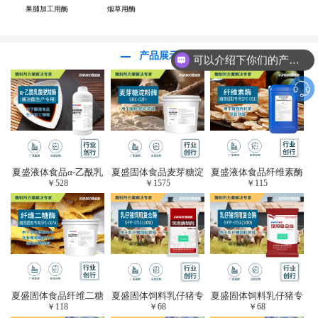
果脯加工用酶
烟草用酶
产品展示
可以介绍下你们的产品么？
夏盛液体食品α-乙酰乳
夏盛固体食品麦芽糖淀
夏盛液体食品纤维素酶
￥
528
￥
1575
￥
115
酸脱羧酶(酱油醋生产
粉酶(烘焙及面粉改良
(植物提取专用酶/解决
专用)FDY-3206
用酶/发酵类食品可
提取液混浊问题/降
用)FDG-0012
黏)FFY-0651
夏盛固体食品纤维二糖
夏盛固体饲料乳仔猪专
夏盛固体饲料乳仔猪专
￥
118
￥
68
￥
68
酶(植物提取专用酶/用
用复合酶SFG-0932
用复合酶SFG-0932