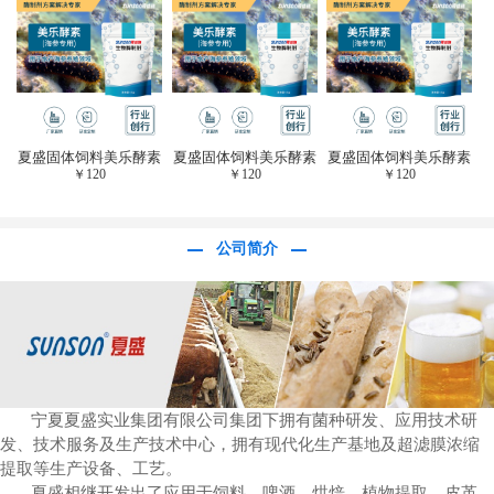
于虎杖白藜芦醇提
取)FFG-0656
夏盛固体饲料美乐酵素
夏盛固体饲料美乐酵素
夏盛固体饲料美乐酵素
￥
120
￥
120
￥
120
(水产海参海胆专
(水产海参海胆专
(水产海参海胆专
用)SFG-0958
用)SFG-0958
用)SFG-0958
公司简介
宁夏夏盛实业集团有限公司集团下拥有菌种研发、应用技术研
发、技术服务及生产技术中心，拥有现代化生产基地及超滤膜浓缩
提取等生产设备、工艺。
夏盛相继开发出了应用于饲料、啤酒、烘焙、植物提取、皮革、