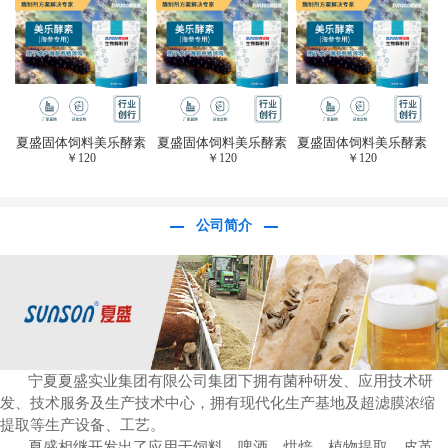
于虎杖白藜芦醇提
取)FFG-0656
夏盛固体饲料美乐酵素
夏盛固体饲料美乐酵素
夏盛固体饲料美乐酵素
￥
120
￥
120
￥
120
(水产海参海胆专
(水产海参海胆专
(水产海参海胆专
用)SFG-0958
用)SFG-0958
用)SFG-0958
公司简介
宁夏夏盛实业集团有限公司集团下拥有菌种研发、应用技术研
发、技术服务及生产技术中心，拥有现代化生产基地及超滤膜浓缩
提取等生产设备、工艺。
夏盛相继开发出了应用于饲料、啤酒、烘焙、植物提取、皮革、