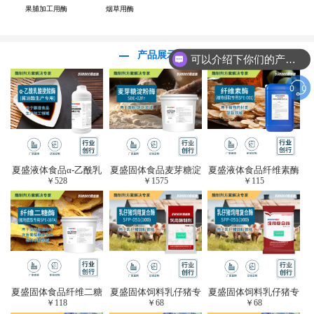
果脯加工用酶
烟草用酶
可以介绍下你们的产品么？
产品展示
你们是怎么收费的呢？
夏盛液体食品α-乙酰乳
夏盛固体食品麦芽糖淀
夏盛液体食品纤维素酶
￥
528
￥
1575
￥
115
酸脱羧酶(酱油醋生产
粉酶(烘焙及面粉改良
(植物提取专用酶/解决
专用)FDY-3206
用酶/发酵类食品可
提取液混浊问题/降
用)FDG-0012
黏)FFY-0651
夏盛固体食品纤维二糖
夏盛固体饲料乳仔猪专
夏盛固体饲料乳仔猪专
￥
118
￥
68
￥
68
酶(植物提取专用酶/用
用复合酶SFG-0932
用复合酶SFG-0932