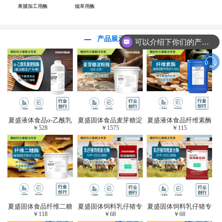
果脯加工用酶
烟草用酶
产品展示
可以介绍下你们的产品么？
夏盛液体食品α-乙酰乳
夏盛固体食品麦芽糖淀
夏盛液体食品纤维素酶
￥
528
￥
1575
￥
115
酸脱羧酶(酱油醋生产
粉酶(烘焙及面粉改良
(植物提取专用酶/解决
专用)FDY-3206
用酶/发酵类食品可
提取液混浊问题/降
用)FDG-0012
黏)FFY-0651
夏盛固体食品纤维二糖
夏盛固体饲料乳仔猪专
夏盛固体饲料乳仔猪专
￥
118
￥
68
￥
68
酶(植物提取专用酶/用
用复合酶SFG-0932
用复合酶SFG-0932