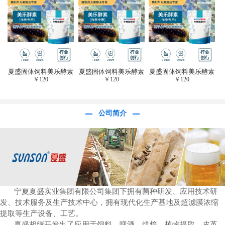
于虎杖白藜芦醇提
取)FFG-0656
夏盛固体饲料美乐酵素
夏盛固体饲料美乐酵素
夏盛固体饲料美乐酵素
￥
120
￥
120
￥
120
(水产海参海胆专
(水产海参海胆专
(水产海参海胆专
用)SFG-0958
用)SFG-0958
用)SFG-0958
公司简介
宁夏夏盛实业集团有限公司集团下拥有菌种研发、应用技术研
发、技术服务及生产技术中心，拥有现代化生产基地及超滤膜浓缩
提取等生产设备、工艺。
夏盛相继开发出了应用于饲料、啤酒、烘焙、植物提取、皮革、