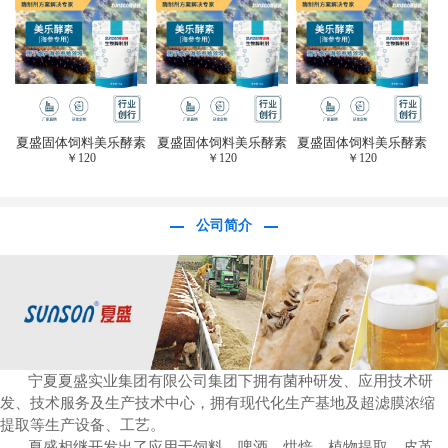
于虎杖白藜芦醇提
取)FFG-0656
夏盛固体饲料美乐酵素
夏盛固体饲料美乐酵素
夏盛固体饲料美乐酵素
￥
120
￥
120
￥
120
(水产海参海胆专
(水产海参海胆专
(水产海参海胆专
用)SFG-0958
用)SFG-0958
用)SFG-0958
公司简介
宁夏夏盛实业集团有限公司集团下拥有菌种研发、应用技术研
发、技术服务及生产技术中心，拥有现代化生产基地及超滤膜浓缩
提取等生产设备、工艺。
夏盛相继开发出了应用于饲料、啤酒、烘焙、植物提取、皮革、