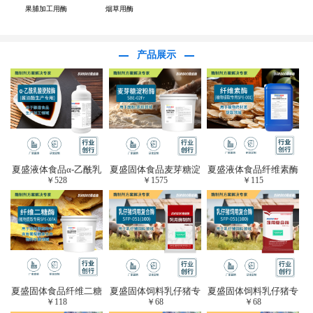
果脯加工用酶
烟草用酶
产品展示
夏盛液体食品α-乙酰乳
夏盛固体食品麦芽糖淀
夏盛液体食品纤维素酶
￥
528
￥
1575
￥
115
酸脱羧酶(酱油醋生产
粉酶(烘焙及面粉改良
(植物提取专用酶/解决
专用)FDY-3206
用酶/发酵类食品可
提取液混浊问题/降
用)FDG-0012
黏)FFY-0651
夏盛固体食品纤维二糖
夏盛固体饲料乳仔猪专
夏盛固体饲料乳仔猪专
￥
118
￥
68
￥
68
酶(植物提取专用酶/用
用复合酶SFG-0932
用复合酶SFG-0932