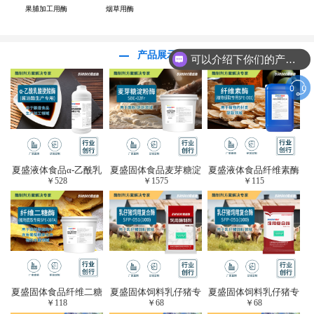
果脯加工用酶
烟草用酶
产品展示
可以介绍下你们的产品么？
夏盛液体食品α-乙酰乳
夏盛固体食品麦芽糖淀
夏盛液体食品纤维素酶
￥
528
￥
1575
￥
115
酸脱羧酶(酱油醋生产
粉酶(烘焙及面粉改良
(植物提取专用酶/解决
专用)FDY-3206
用酶/发酵类食品可
提取液混浊问题/降
用)FDG-0012
黏)FFY-0651
夏盛固体食品纤维二糖
夏盛固体饲料乳仔猪专
夏盛固体饲料乳仔猪专
￥
118
￥
68
￥
68
酶(植物提取专用酶/用
用复合酶SFG-0932
用复合酶SFG-0932