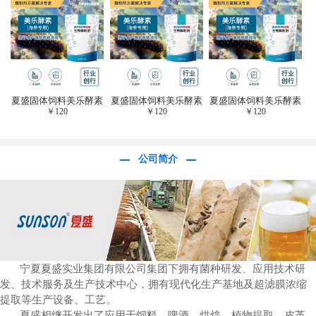
于虎杖白藜芦醇提
取)FFG-0656
夏盛固体饲料美乐酵素
夏盛固体饲料美乐酵素
夏盛固体饲料美乐酵素
￥
120
￥
120
￥
120
(水产海参海胆专
(水产海参海胆专
(水产海参海胆专
用)SFG-0958
用)SFG-0958
用)SFG-0958
公司简介
宁夏夏盛实业集团有限公司集团下拥有菌种研发、应用技术研
发、技术服务及生产技术中心，拥有现代化生产基地及超滤膜浓缩
提取等生产设备、工艺。
夏盛相继开发出了应用于饲料、啤酒、烘焙、植物提取、皮革、