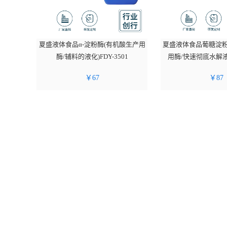
夏盛液体食品α-淀粉酶(有机酸生产用
夏盛液体食品葡糖淀粉
酶/辅料的液化)FDY-3501
用酶/快速彻底水解液化
3502
￥
67
￥
87