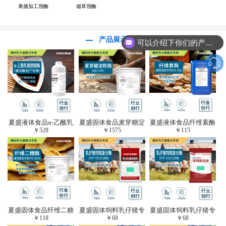
果脯加工用酶
烟草用酶
产品展示
可以介绍下你们的产品么？
夏盛液体食品α-乙酰乳
夏盛固体食品麦芽糖淀
夏盛液体食品纤维素酶
￥
528
￥
1575
￥
115
酸脱羧酶(酱油醋生产
粉酶(烘焙及面粉改良
(植物提取专用酶/解决
专用)FDY-3206
用酶/发酵类食品可
提取液混浊问题/降
用)FDG-0012
黏)FFY-0651
夏盛固体食品纤维二糖
夏盛固体饲料乳仔猪专
夏盛固体饲料乳仔猪专
￥
118
￥
68
￥
68
酶(植物提取专用酶/用
用复合酶SFG-0932
用复合酶SFG-0932