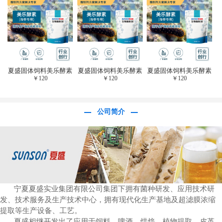
于虎杖白藜芦醇提
取)FFG-0656
夏盛固体饲料美乐酵素
夏盛固体饲料美乐酵素
夏盛固体饲料美乐酵素
￥
120
￥
120
￥
120
(水产海参海胆专
(水产海参海胆专
(水产海参海胆专
用)SFG-0958
用)SFG-0958
用)SFG-0958
公司简介
宁夏夏盛实业集团有限公司集团下拥有菌种研发、应用技术研
发、技术服务及生产技术中心，拥有现代化生产基地及超滤膜浓缩
提取等生产设备、工艺。
夏盛相继开发出了应用于饲料、啤酒、烘焙、植物提取、皮革、