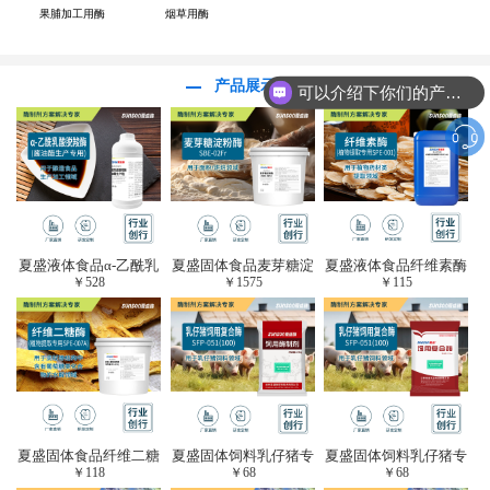
果脯加工用酶
烟草用酶
产品展示
可以介绍下你们的产品么？
夏盛液体食品α-乙酰乳
夏盛固体食品麦芽糖淀
夏盛液体食品纤维素酶
￥
528
￥
1575
￥
115
酸脱羧酶(酱油醋生产
粉酶(烘焙及面粉改良
(植物提取专用酶/解决
专用)FDY-3206
用酶/发酵类食品可
提取液混浊问题/降
用)FDG-0012
黏)FFY-0651
夏盛固体食品纤维二糖
夏盛固体饲料乳仔猪专
夏盛固体饲料乳仔猪专
￥
118
￥
68
￥
68
酶(植物提取专用酶/用
用复合酶SFG-0932
用复合酶SFG-0932