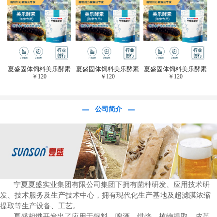
于虎杖白藜芦醇提
取)FFG-0656
夏盛固体饲料美乐酵素
夏盛固体饲料美乐酵素
夏盛固体饲料美乐酵素
￥
120
￥
120
￥
120
(水产海参海胆专
(水产海参海胆专
(水产海参海胆专
用)SFG-0958
用)SFG-0958
用)SFG-0958
公司简介
宁夏夏盛实业集团有限公司集团下拥有菌种研发、应用技术研
发、技术服务及生产技术中心，拥有现代化生产基地及超滤膜浓缩
提取等生产设备、工艺。
夏盛相继开发出了应用于饲料、啤酒、烘焙、植物提取、皮革、