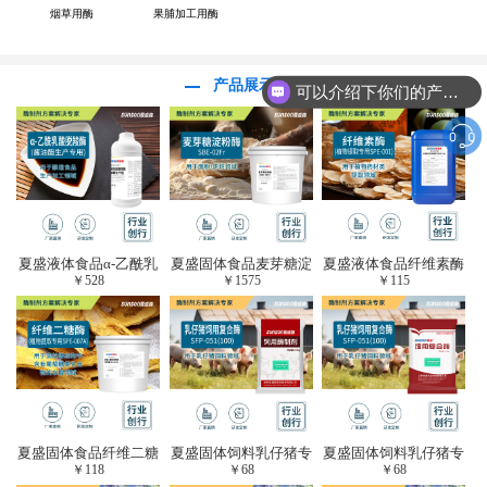
烟草用酶
果脯加工用酶
产品展示
可以介绍下你们的产品么？
夏盛液体食品α-乙酰乳
夏盛固体食品麦芽糖淀
夏盛液体食品纤维素酶
￥
528
￥
1575
￥
115
酸脱羧酶(酱油醋生产
粉酶(烘焙及面粉改良
(植物提取专用酶/解决
专用)FDY-3206
用酶/发酵类食品可
提取液混浊问题/降
用)FDG-0012
黏)FFY-0651
夏盛固体食品纤维二糖
夏盛固体饲料乳仔猪专
夏盛固体饲料乳仔猪专
￥
118
￥
68
￥
68
酶(植物提取专用酶/用
用复合酶SFG-0932
用复合酶SFG-0932