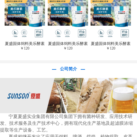
于虎杖白藜芦醇提
取)FFG-0656
夏盛固体饲料美乐酵素
夏盛固体饲料美乐酵素
夏盛固体饲料美乐酵素
￥
120
￥
120
￥
120
(水产海参海胆专
(水产海参海胆专
(水产海参海胆专
用)SFG-0958
用)SFG-0958
用)SFG-0958
公司简介
宁夏夏盛实业集团有限公司集团下拥有菌种研发、应用技术研
发、技术服务及生产技术中心，拥有现代化生产基地及超滤膜浓缩
提取等生产设备、工艺。
夏盛相继开发出了应用于饲料、啤酒、烘焙、植物提取、皮革、