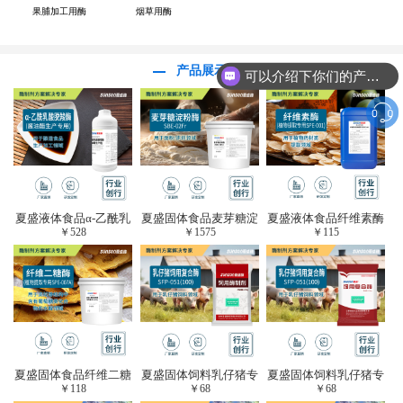
果脯加工用酶
烟草用酶
产品展示
可以介绍下你们的产品么？
夏盛液体食品α-乙酰乳
夏盛固体食品麦芽糖淀
夏盛液体食品纤维素酶
￥
528
￥
1575
￥
115
酸脱羧酶(酱油醋生产
粉酶(烘焙及面粉改良
(植物提取专用酶/解决
专用)FDY-3206
用酶/发酵类食品可
提取液混浊问题/降
用)FDG-0012
黏)FFY-0651
夏盛固体食品纤维二糖
夏盛固体饲料乳仔猪专
夏盛固体饲料乳仔猪专
￥
118
￥
68
￥
68
酶(植物提取专用酶/用
用复合酶SFG-0932
用复合酶SFG-0932