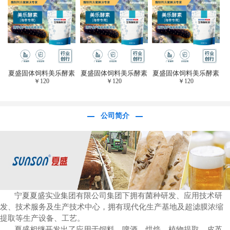
于虎杖白藜芦醇提
取)FFG-0656
夏盛固体饲料美乐酵素
夏盛固体饲料美乐酵素
夏盛固体饲料美乐酵素
￥
120
￥
120
￥
120
(水产海参海胆专
(水产海参海胆专
(水产海参海胆专
用)SFG-0958
用)SFG-0958
用)SFG-0958
公司简介
宁夏夏盛实业集团有限公司集团下拥有菌种研发、应用技术研
发、技术服务及生产技术中心，拥有现代化生产基地及超滤膜浓缩
提取等生产设备、工艺。
夏盛相继开发出了应用于饲料、啤酒、烘焙、植物提取、皮革、