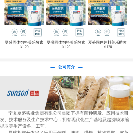
于虎杖白藜芦醇提
取)FFG-0656
夏盛固体饲料美乐酵素
夏盛固体饲料美乐酵素
夏盛固体饲料美乐酵素
￥
120
￥
120
￥
120
(水产海参海胆专
(水产海参海胆专
(水产海参海胆专
用)SFG-0958
用)SFG-0958
用)SFG-0958
公司简介
宁夏夏盛实业集团有限公司集团下拥有菌种研发、应用技术研
发、技术服务及生产技术中心，拥有现代化生产基地及超滤膜浓缩
提取等生产设备、工艺。
夏盛相继开发出了应用于饲料、啤酒、烘焙、植物提取、皮革、