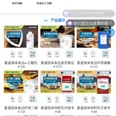
烟草用酶
果脯加工用酶
可以介绍下你们的产品么？
产品展示
你们是怎么收费的呢？
夏盛液体食品α-乙酰乳
夏盛固体食品麦芽糖淀
夏盛液体食品纤维素酶
￥
528
￥
1575
￥
115
酸脱羧酶(酱油醋生产
粉酶(烘焙及面粉改良
(植物提取专用酶/解决
专用)FDY-3206
用酶/发酵类食品可
提取液混浊问题/降
用)FDG-0012
黏)FFY-0651
夏盛固体食品纤维二糖
夏盛固体饲料乳仔猪专
夏盛固体饲料乳仔猪专
￥
118
￥
68
￥
68
酶(植物提取专用酶/用
用复合酶SFG-0932
用复合酶SFG-0932